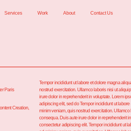
Services
Work
About
Contact Us
Tempor incididunt ut labore et dolore magna aliq
er Paris
nostrud exercitation. Ullamco laboris nisi ut ali
irure dolor in reprehenderit in voluptate. Lorem ip
adipiscing elit, sed do Tempor incididunt ut labor
ontent Creation,
minim veniam, quis nostrud exercitation. Ullamco 
consequa. Duis aute irure dolor in reprehenderit i
consectetur adipiscing elit. Tempor incididunt ut 