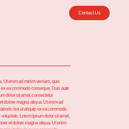
Contact Us
ua. Ut enim ad minim veniam, quis
quip ex ea commodo consequa. Duis aute
sum dolor sit amet, consectetur
e et dolore magna aliqua. Ut enim ad
laboris nisi ut aliquip ex ea commodo
n voluptate. Lorem ipsum dolor sit amet,
labore et dolore magna aliqua. Ut enim